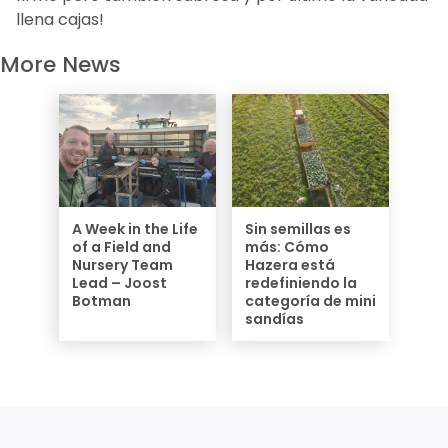
llena cajas!
More News
A Week in the Life
Sin semillas es
of a Field and
más: Cómo
Nursery Team
Hazera está
Lead – Joost
redefiniendo la
Botman
categoría de mini
sandías