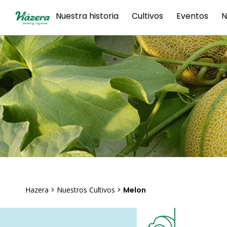
saltar
Nuestra historia
Cultivos
Eventos
N
al
contenido
Hazera
>
Nuestros Cultivos
>
Melon